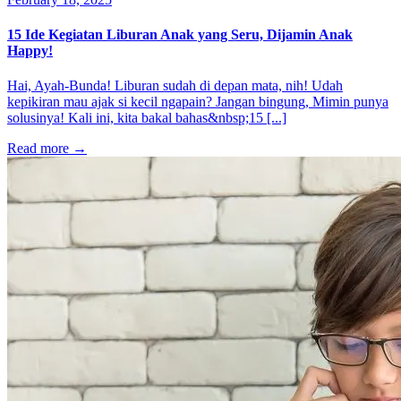
15 Ide Kegiatan Liburan Anak yang Seru, Dijamin Anak
Happy!
Hai, Ayah-Bunda! Liburan sudah di depan mata, nih! Udah
kepikiran mau ajak si kecil ngapain? Jangan bingung, Mimin punya
solusinya! Kali ini, kita bakal bahas&nbsp;15 [...]
Read more
→