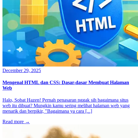
December 29, 2025
Mengenal HTML dan CSS: Dasar-dasar Membuat Halaman
Web
Halo, Sobat Hazen! Pernah penasaran nggak sih bagaimana situs
web itu dibuat? Mungkin kamu sering melihat halaman web yang
menarik dan berpikir, "Bagaimana ya cara [...]
Read more
→