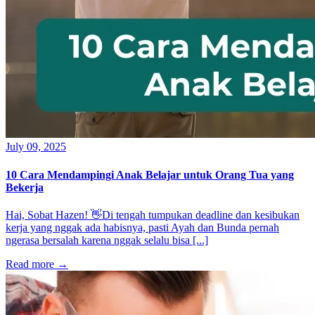
July 09, 2025
10 Cara Mendampingi Anak Belajar untuk Orang Tua yang
Bekerja
Hai, Sobat Hazen! 👋Di tengah tumpukan deadline dan kesibukan
kerja yang nggak ada habisnya, pasti Ayah dan Bunda pernah
ngerasa bersalah karena nggak selalu bisa [...]
Read more
→