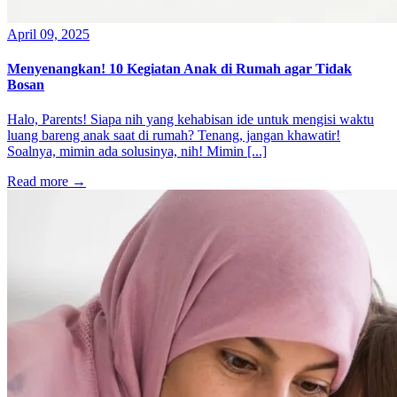
April 09, 2025
Menyenangkan! 10 Kegiatan Anak di Rumah agar Tidak
Bosan
Halo, Parents! Siapa nih yang kehabisan ide untuk mengisi waktu
luang bareng anak saat di rumah? Tenang, jangan khawatir!
Soalnya, mimin ada solusinya, nih! Mimin [...]
Read more
→