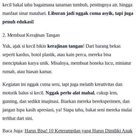
kecil bakal tahu bagaimana tanaman tumbuh, pentingnya air, hingga
manfaat sinar matahari.
Liburan jadi nggak cuma asyik, tapi juga
penuh edukasi!
2. Membuat Kerajinan Tangan
Yuk, ajak si kecil bikin
kerajinan tangan
! Dari barang bekas
seperti kardus, botol plastik, atau kain perca, mereka bisa
menciptakan karya unik. Misalnya, membuat boneka lucu, miniatur
rumah, atau hiasan kamar.
Kegiatan ini nggak cuma seru, tapi juga melatih kreativitas dan
motorik halus si kecil.
Nggak perlu alat mahal
, cukup lem,
gunting, dan sedikit imajinasi. Biarkan mereka bereksperimen, dan
jangan lupa kasih apresiasi, ya! Siapa tahu, bakat seni mereka mulai
terlihat dari sini.
Baca Juga:
Harus Bisa! 10 Keterampilan yang Harus Dimiliki Anak