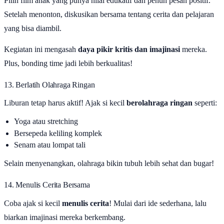
Pilih film anak yang punya nilai edukatif dan penuh pesan positif.
Setelah menonton, diskusikan bersama tentang cerita dan pelajaran
yang bisa diambil.
Kegiatan ini mengasah
daya pikir kritis dan imajinasi
mereka.
Plus, bonding time jadi lebih berkualitas!
13. Berlatih Olahraga Ringan
Liburan tetap harus aktif! Ajak si kecil
berolahraga ringan
seperti:
Yoga atau stretching
Bersepeda keliling komplek
Senam atau lompat tali
Selain menyenangkan, olahraga bikin tubuh lebih sehat dan bugar!
14. Menulis Cerita Bersama
Coba ajak si kecil
menulis cerita
! Mulai dari ide sederhana, lalu
biarkan imajinasi mereka berkembang.