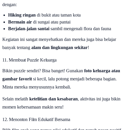
dengan:
Hiking ringan
di bukit atau taman kota
Bermain air
di sungai atau pantai
Berjalan-jalan santai
sambil mengenali flora dan fauna
Kegiatan ini sangat menyehatkan dan mereka juga bisa belajar
banyak tentang
alam dan lingkungan sekitar
!
11. Membuat Puzzle Keluarga
Bikin puzzle sendiri? Bisa banget! Gunakan
foto keluarga atau
gambar favorit
si kecil, lalu potong menjadi beberapa bagian.
Minta mereka menyusunnya kembali.
Selain melatih
ketelitian dan kesabaran
, aktivitas ini juga bikin
momen kebersamaan makin seru!
12. Menonton Film Edukatif Bersama