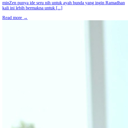
minZen punya ide seru nih untuk ayah bunda yang ingin Ramadhan
kali ini lebih bermakna untuk [...]
Read more
→