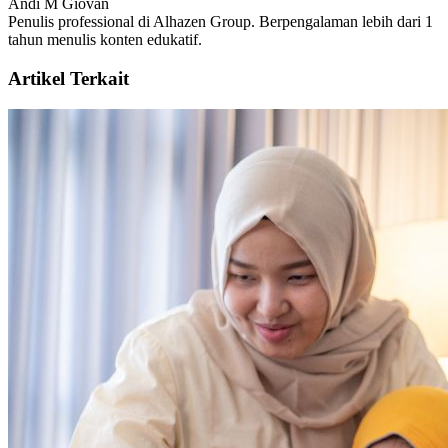
Andi M Giovan
Penulis professional di Alhazen Group. Berpengalaman lebih dari 1
tahun menulis konten edukatif.
Artikel Terkait