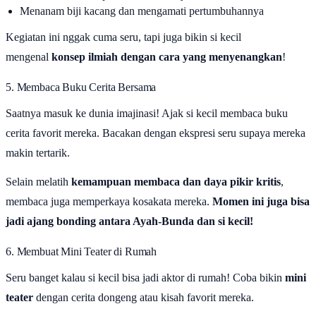
Menanam biji kacang dan mengamati pertumbuhannya
Kegiatan ini nggak cuma seru, tapi juga bikin si kecil
mengenal
konsep ilmiah dengan cara yang menyenangkan
!
5. Membaca Buku Cerita Bersama
Saatnya masuk ke dunia imajinasi! Ajak si kecil membaca buku
cerita favorit mereka. Bacakan dengan ekspresi seru supaya mereka
makin tertarik.
Selain melatih
kemampuan membaca dan daya pikir kritis
,
membaca juga memperkaya kosakata mereka.
Momen ini juga bisa
jadi ajang bonding antara Ayah-Bunda dan si kecil!
6. Membuat Mini Teater di Rumah
Seru banget kalau si kecil bisa jadi aktor di rumah! Coba bikin
mini
teater
dengan cerita dongeng atau kisah favorit mereka.