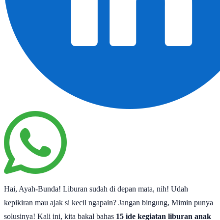
Hai, Ayah-Bunda! Liburan sudah di depan mata, nih! Udah
kepikiran mau ajak si kecil ngapain? Jangan bingung, Mimin punya
solusinya! Kali ini, kita bakal bahas
15 ide kegiatan liburan anak