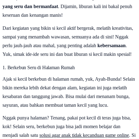
yang seru dan bermanfaat
. Dijamin, liburan kali ini bakal penuh
keseruan dan kenangan manis!
Dari kegiatan yang bikin si kecil aktif bergerak, melatih kreativitas,
sampai yang menambah wawasan, semuanya ada di sini! Nggak
perlu jauh-jauh atau mahal, yang penting adalah
kebersamaan
.
Yuk, simak ide-ide seru ini dan buat liburan si kecil makin spesial!
1. Berkebun Seru di Halaman Rumah
Ajak si kecil berkebun di halaman rumah, yuk, Ayah-Bunda! Selain
bikin mereka lebih dekat dengan alam, kegiatan ini juga melatih
kesabaran dan tanggung jawab. Bisa mulai dari menanam bunga,
sayuran, atau bahkan membuat taman kecil yang lucu.
Nggak punya halaman? Tenang, pakai pot kecil di teras juga bisa,
kok! Selain seru, berkebun juga bisa jadi momen belajar dan
menjadi salah satu
solusi agar anak tidak kecanduan game online
. Si