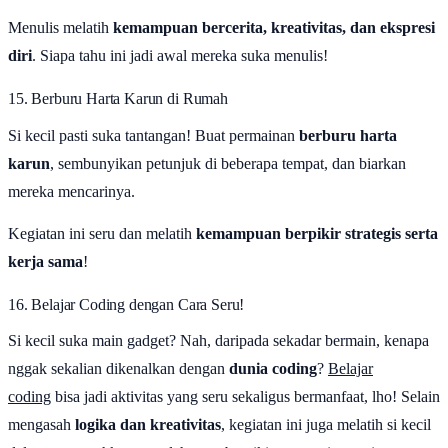
Menulis melatih
kemampuan bercerita, kreativitas, dan ekspresi
diri
. Siapa tahu ini jadi awal mereka suka menulis!
15. Berburu Harta Karun di Rumah
Si kecil pasti suka tantangan! Buat permainan
berburu harta
karun
, sembunyikan petunjuk di beberapa tempat, dan biarkan
mereka mencarinya.
Kegiatan ini seru dan melatih
kemampuan berpikir strategis serta
kerja sama
!
16. Belajar Coding dengan Cara Seru!
Si kecil suka main gadget? Nah, daripada sekadar bermain, kenapa
nggak sekalian dikenalkan dengan
dunia coding
?
Belajar
coding
bisa jadi aktivitas yang seru sekaligus bermanfaat, lho! Selain
mengasah
logika dan kreativitas
, kegiatan ini juga melatih si kecil