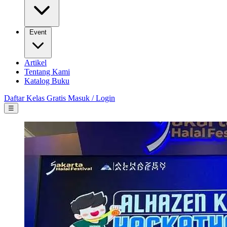
Event
Artikel
Tentang Kami
Katalog Buku
Daftar Kelas Gratis
Masuk / Login
☰